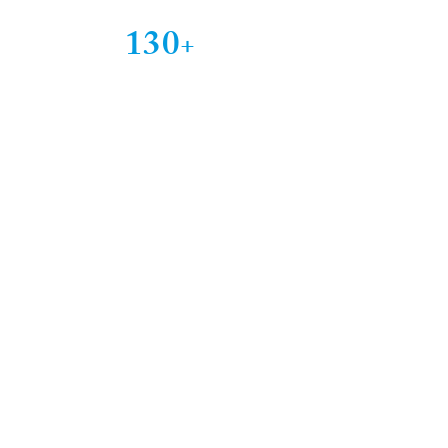
130
+
Brand internazionali
13.000
+
Professionisti
3
continenti
Europa -N.America - Asia