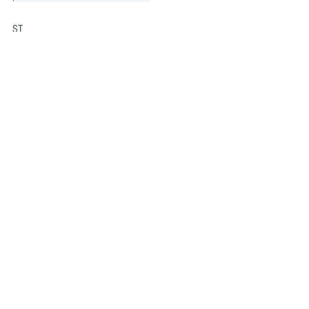
ST
business
sales
persone