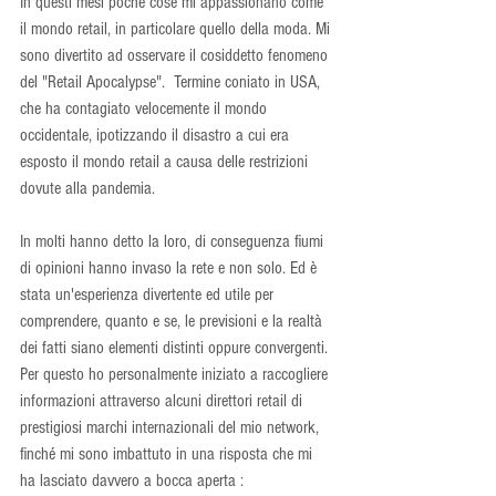
In questi mesi poche cose mi appassionano come 
il mondo retail, in particolare quello della moda. Mi 
sono divertito ad osservare il cosiddetto fenomeno 
del "Retail Apocalypse".  Termine coniato in USA, 
che ha contagiato velocemente il mondo 
occidentale, ipotizzando il disastro a cui era 
esposto il mondo retail a causa delle restrizioni 
dovute alla pandemia.  
In molti hanno detto la loro, di conseguenza fiumi 
di opinioni hanno invaso la rete e non solo. Ed è 
stata un'esperienza divertente ed utile per 
comprendere, quanto e se, le previsioni e la realtà 
dei fatti siano elementi distinti oppure convergenti. 
Per questo ho personalmente iniziato a raccogliere 
informazioni attraverso alcuni direttori retail di 
prestigiosi marchi internazionali del mio network, 
finché mi sono imbattuto in una risposta che mi 
ha lasciato davvero a bocca aperta :  