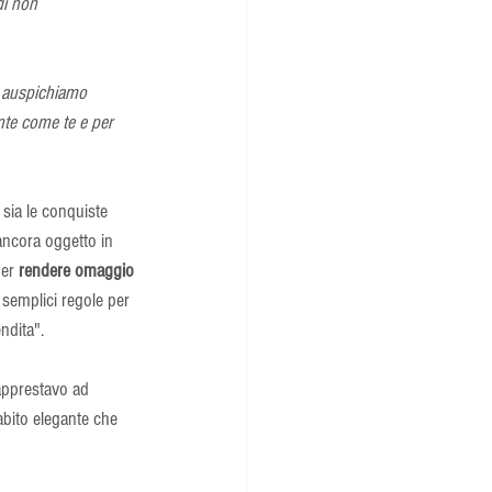
di non 
i auspichiamo 
nte come te e per 
sia le conquiste 
ancora oggetto in 
er 
rendere omaggio 
 semplici regole per 
ndita". 
apprestavo ad 
bito elegante che 