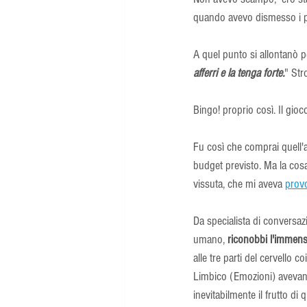
quando avevo dismesso i pan
A quel punto si allontanò 
afferri e la tenga forte.
" Str
Bingo! proprio così. Il gio
Fu così che comprai quell'a
budget previsto. Ma la cosa
vissuta, che mi aveva 
prov
Da specialista di conversaz
umano, 
riconobbi l'immens
alle tre parti del cervello c
Limbico (Emozioni) avevano 
inevitabilmente il frutto di