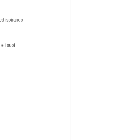
ed ispirando 
e i suoi 