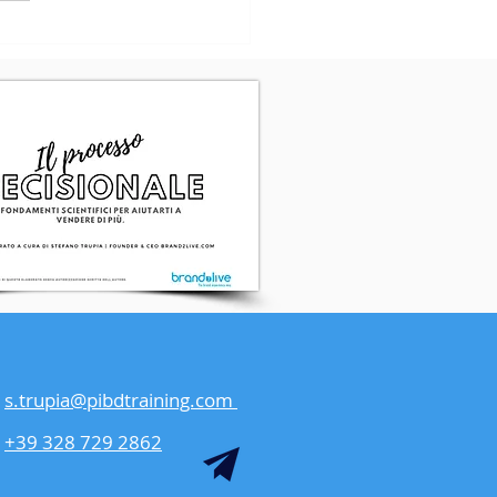
 dilemma.
glio un...
s.trupia@pibdtraining.com
+39 328 729 2862