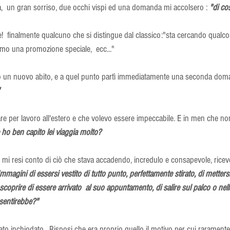
a,  un gran sorriso, due occhi vispi ed una domanda mi accolsero : 
"di co
e!  finalmente qualcuno che si distingue dal classico:"sta cercando qualc
amo una promozione speciale,  ecc..."
o un nuovo abito, e a quel punto partì immediatamente una seconda dom
 
e per lavoro all'estero e che volevo essere impeccabile. E in men che non
 ho ben capito lei viaggia molto?
Immagini di essersi vestito di tutto punto, perfettamente stirato, di metters
scoprire di essere arrivato  al suo appuntamento, di salire sul palco o nell
 sentirebbe?" 
o inchiodato.  Risposi che era proprio quello il motivo per cui raramente