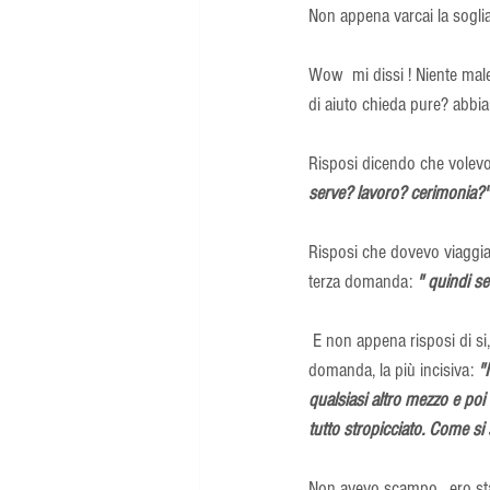
Non appena varcai la sogli
Wow  mi dissi ! Niente mal
di aiuto chieda pure? abbi
Risposi dicendo che volev
serve? lavoro? cerimonia?"
Risposi che dovevo viaggiar
terza domanda:
" quindi se
 E non appena risposi di si, mi resi conto di ciò che stava accadendo, incredulo e consapevole, ricevetti la successiva 
domanda, la più incisiva: 
"
qualsiasi altro mezzo e poi 
tutto stropicciato. Come si
Non avevo scampo,  ero stat