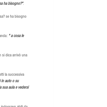
sa ha bisogno?"
. 
osa? se ha bisogno 
anda: 
" a cosa le 
 si dica arrivò una 
i in auto o su 
a sua aula e vedersi 
 indossavo abiti da 