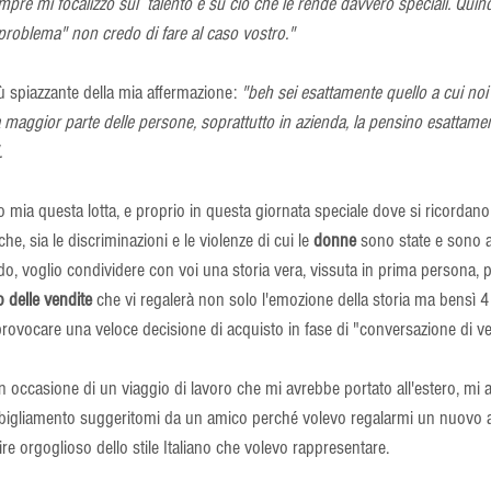
sempre mi focalizzo sul  talento e su ciò che le rende davvero speciali. Quin
roblema" non credo di fare al caso vostro."
ù spiazzante della mia affermazione:
 "beh sei esattamente quello a cui no
 maggior parte delle persone, soprattutto in azienda, la pensino esattame
.
mia questa lotta, e proprio in questa giornata speciale dove si ricordano 
he, sia le discriminazioni e le violenze di cui le 
donne
 sono state e sono 
ndo, voglio condividere con voi una storia vera, vissuta in prima persona, p
o delle vendite
 che vi regalerà non solo l'emozione della storia ma bensì 4
rovocare una veloce decisione di acquisto in fase di "conversazione di ve
n occasione di un viaggio di lavoro che mi avrebbe portato all'estero, mi 
bbigliamento suggeritomi da un amico perché volevo regalarmi un nuovo a
re orgoglioso dello stile Italiano che volevo rappresentare. 