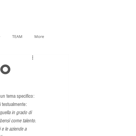
O
TEAM
More
to
 un tema specifico:  
i testualmente:
uella in grado di 
bensì come talento. 
 e le aziende a 