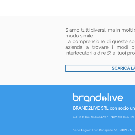
una poltrona
per 2.
Siamo tutti diversi, ma in molti c
modo simile.
La comprensione di queste sot
azienda a trovare i modi più
interlocutori a dire
Sì,
ai tuoi prod
SCARICA L
BRAND2LIVE SRL con socio un
C.F. e P. IVA: 05376140967 -
Numero REA: MI 
Sede Legale: Foro Bonaparte 63,
20121 - MI 