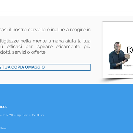
"Là dove
Il
sbagliano le
Me
aziende"
asi il nostro cervello è incline a reagire in
tigliezze nella mente umana aiuta la tua
 efficaci per ispirare eticamente più
otti, servizi o offerte.
A TUA COPIA OMAGGIO
ico.
– 1817760 -
Cap. Soc. € 15.000 i.v.
-
Italia