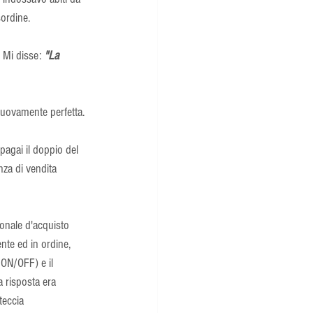
sordine.
 Mi disse:
 "La 
 nuovamente perfetta.
agai il doppio del 
nza di vendita 
onale d'acquisto 
nte ed in ordine, 
e ON/OFF) e il 
 risposta era 
teccia 