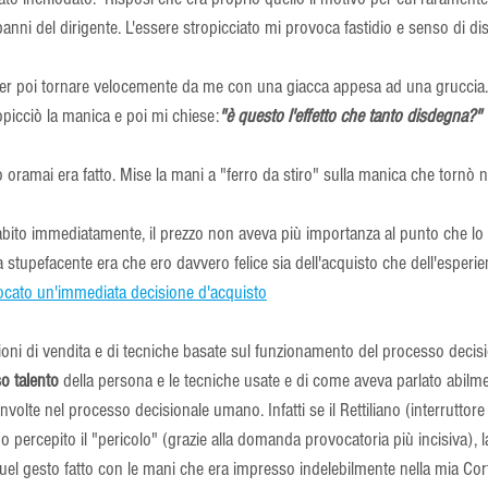
ni del dirigente. L'essere stropicciato mi provoca fastidio e senso di di
per poi tornare velocemente da me con una giacca appesa ad una gruccia.
opicciò la manica e poi mi chiese:
"è questo l'effetto che tanto disdegna?" 
co oramai era fatto. Mise la mani a "ferro da stiro" sulla manica che tornò
bito immediatamente, il prezzo non aveva più importanza al punto che lo p
 stupefacente era che ero davvero felice sia dell'acquisto che dell'esperie
ocato un'immediata decisione d'acquisto
ioni di vendita e di tecniche basate sul funzionamento del processo decisi
o talento
 della persona e le tecniche usate e di come aveva parlato abilme
oinvolte nel processo decisionale umano. Infatti se il Rettiliano (interruttor
percepito il "pericolo" (grazie alla domanda provocatoria più incisiva), la
 quel gesto fatto con le mani che era impresso indelebilmente nella mia Cor