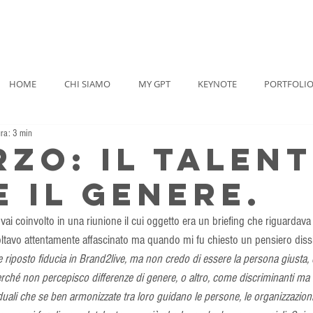
HOME
CHI SIAMO
MY GPT
KEYNOTE
PORTFOLI
ura: 3 min
rzo: il talen
e il genere.
vai coinvolto in una riunione il cui oggetto era un briefing che riguardava
oltavo attentamente affascinato ma quando mi fu chiesto un pensiero diss
riposto fiducia in Brand2live, ma non credo di essere la persona giusta, q
rché non percepisco differenze di genere, o altro, come discriminanti ma 
duali che se ben armonizzate tra loro guidano le persone, le organizzazioni